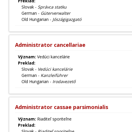
Preklad:
Slovak -
Správca statku
German -
Güterverwalter
Old Hungarian -
Jószágigazgató
Administrator cancellariae
Význam:
Vedúci kancelárie
Preklad:
Slovak -
Vedúci kancelárie
German -
Kanzleiführer
Old Hungarian -
Irodavezető
Administrator cassae parsimonialis
Význam:
Riaditeľ sporiteľne
Preklad:
Slovak -
Riaditeľ sporiteľne