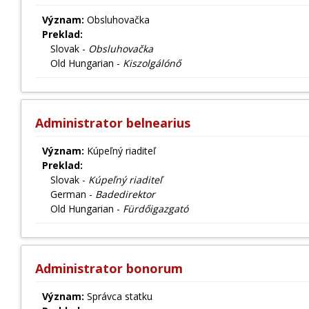
Význam:
Obsluhovačka
Preklad:
Slovak -
Obsluhovačka
Old Hungarian -
Kiszolgálónő
Administrator belnearius
Význam:
Kúpeľný riaditeľ
Preklad:
Slovak -
Kúpeľný riaditeľ
German -
Badedirektor
Old Hungarian -
Fürdőigazgató
Administrator bonorum
Význam:
Správca statku