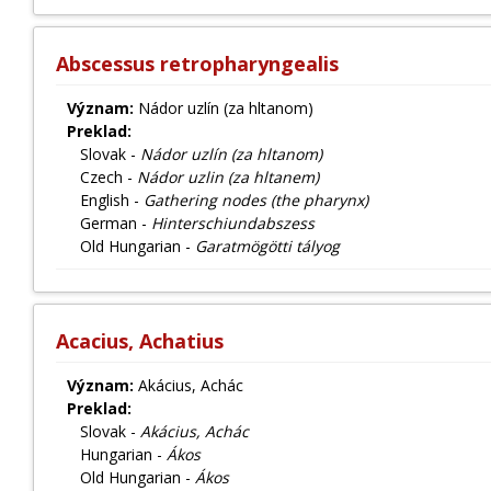
Abscessus retropharyngealis
Význam:
Nádor uzlín (za hltanom)
Preklad:
Slovak -
Nádor uzlín (za hltanom)
Czech -
Nádor uzlin (za hltanem)
English -
Gathering nodes (the pharynx)
German -
Hinterschiundabszess
Old Hungarian -
Garatmögötti tályog
Acacius, Achatius
Význam:
Akácius, Achác
Preklad:
Slovak -
Akácius, Achác
Hungarian -
Ákos
Old Hungarian -
Ákos