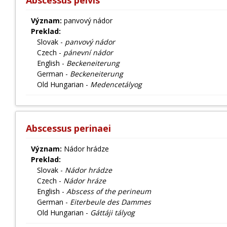
Abscessus pelvis
Význam:
panvový nádor
Preklad:
Slovak -
panvový nádor
Czech -
pánevní nádor
English -
Beckeneiterung
German -
Beckeneiterung
Old Hungarian -
Medencetályog
Abscessus perinaei
Význam:
Nádor hrádze
Preklad:
Slovak -
Nádor hrádze
Czech -
Nádor hráze
English -
Abscess of the perineum
German -
Eiterbeule des Dammes
Old Hungarian -
Gáttáji tályog