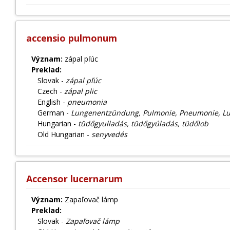
accensio pulmonum
Význam:
zápal pľúc
Preklad:
Slovak -
zápal pľúc
Czech -
zápal plic
English -
pneumonia
German -
Lungenentzündung, Pulmonie, Pneumonie, 
Hungarian -
tüdőgyulladás, tüdőgyúladás, tüdőlob
Old Hungarian -
senyvedés
Accensor lucernarum
Význam:
Zapaľovač lámp
Preklad:
Slovak -
Zapaľovač lámp