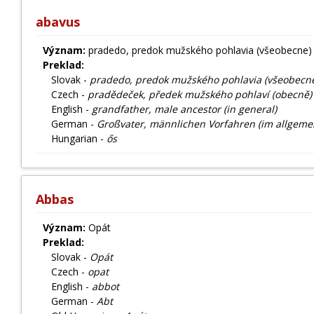
abavus
Význam:
pradedo, predok mužského pohlavia (všeobecne)
Preklad:
Slovak -
pradedo, predok mužského pohlavia (všeobecn
Czech -
pradědeček, předek mužského pohlaví (obecně)
English -
grandfather, male ancestor (in general)
German -
Großvater, männlichen Vorfahren (im allgeme
Hungarian -
ős
Abbas
Význam:
Opát
Preklad:
Slovak -
Opát
Czech -
opat
English -
abbot
German -
Abt