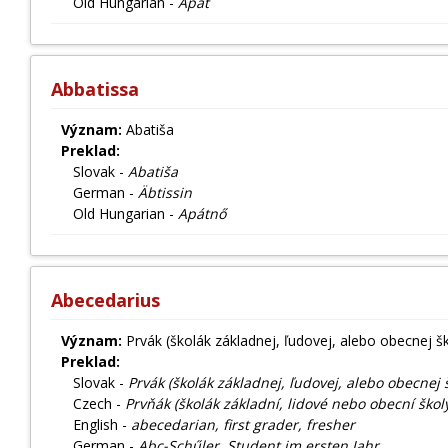
Old Hungarian -
Apát
Abbatissa
Význam:
Abatiša
Preklad:
Slovak -
Abatiša
German -
Äbtissin
Old Hungarian -
Apátnő
Abecedarius
Význam:
Prvák (školák základnej, ľudovej, alebo obecnej šk
Preklad:
Slovak -
Prvák (školák základnej, ľudovej, alebo obecnej 
Czech -
Prvňák (školák základní, lidové nebo obecní škol
English -
abecedarian, first grader, fresher
German -
Abc-Schűler, Student im ersten Jahr