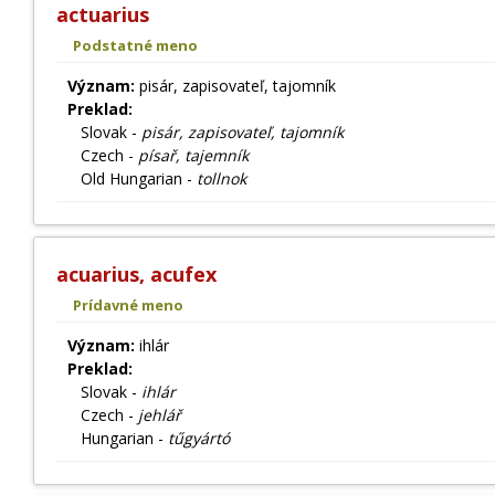
actuarius
Podstatné meno
Význam:
pisár, zapisovateľ, tajomník
Preklad:
Slovak -
pisár, zapisovateľ, tajomník
Czech -
písař, tajemník
Old Hungarian -
tollnok
acuarius, acufex
Prídavné meno
Význam:
ihlár
Preklad:
Slovak -
ihlár
Czech -
jehlář
Hungarian -
tűgyártó