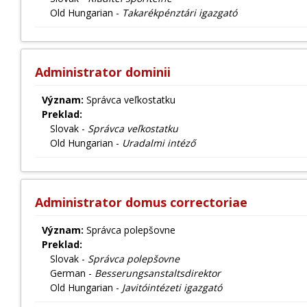
Old Hungarian -
Takarékpénztári igazgató
Administrator dominii
Význam:
Správca veľkostatku
Preklad:
Slovak -
Správca veľkostatku
Old Hungarian -
Uradalmi intéző
Administrator domus correctoriae
Význam:
Správca polepšovne
Preklad:
Slovak -
Správca polepšovne
German -
Besserungsanstaltsdirektor
Old Hungarian -
Javitóintézeti igazgató