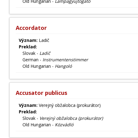
Old Hungarian -
Lámpagyujtogató
Accordator
Význam:
Ladič
Preklad:
Slovak -
Ladič
German -
Instrumentenstimmer
Old Hungarian -
Hangoló
Accusator publicus
Význam:
Verejný obžalobca (prokurátor)
Preklad:
Slovak -
Verejný obžalobca (prokurátor)
Old Hungarian -
Közvádló