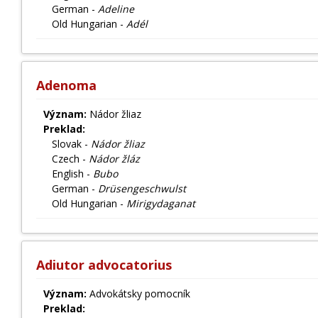
German -
Adeline
Old Hungarian -
Adél
Adenoma
Význam:
Nádor žliaz
Preklad:
Slovak -
Nádor žliaz
Czech -
Nádor žláz
English -
Bubo
German -
Drüsengeschwulst
Old Hungarian -
Mirigydaganat
Adiutor advocatorius
Význam:
Advokátsky pomocník
Preklad: