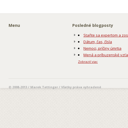
Menu
Posledné blogposty
Staňte sa expertom a zos
Dátum, čas, čísla
Nemoci, príčiny úmrtia
Mená a príbuzenské vzť
Zobraziť viac
© 2008-2013 / Marek Tettinger / Všetky práva vyhradené