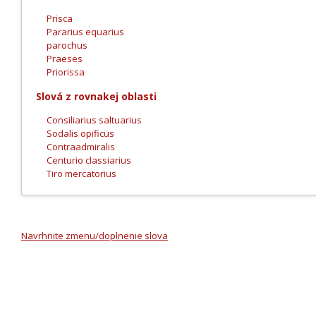
Prisca
Pararius equarius
parochus
Praeses
Priorissa
Slová z rovnakej oblasti
Consiliarius saltuarius
Sodalis opificus
Contraadmiralis
Centurio classiarius
Tiro mercatorius
Navrhnite zmenu/doplnenie slova