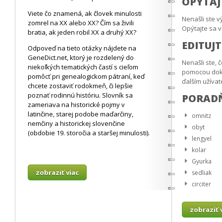
OPÝTAJ
Viete čo znamená, ak človek minulosti
Nenašli ste 
zomrel na XX alebo XX? Čím sa živili
Opýtajte sa 
bratia, ak jeden robil XX a druhý XX?
EDITUJT
Odpoveď na tieto otázky nájdete na
GeneDict.net, ktorý je rozdelený do
Nenašli ste, 
niekoľkých tematických častí s cieľom
pomocou doká
pomôcť pri genealogickom pátraní, keď
ďalším užíva
chcete zostaviť rodokmeň, či lepšie
poznať rodinnú históriu. Slovník sa
PORAD
zameriava na historické pojmy v
latinčine, starej podobe maďarčiny,
omnitz
nemčiny a historickej slovenčine
obyt
(obdobie 19. storočia a staršej minulosti).
lengyel
kolar
Gyurka
zobraziť viac
sedliak
circiter
zobraziť 