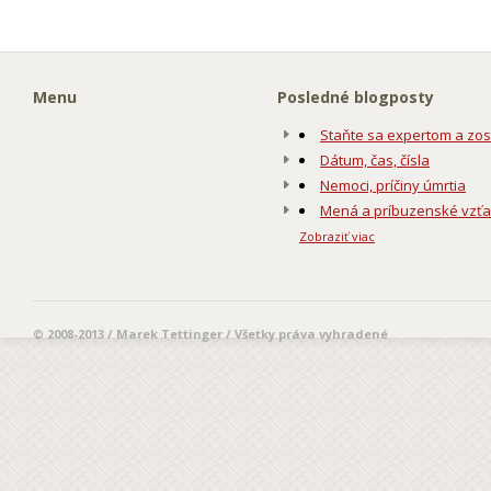
Menu
Posledné blogposty
Staňte sa expertom a zos
Dátum, čas, čísla
Nemoci, príčiny úmrtia
Mená a príbuzenské vzť
Zobraziť viac
© 2008-2013 / Marek Tettinger / Všetky práva vyhradené