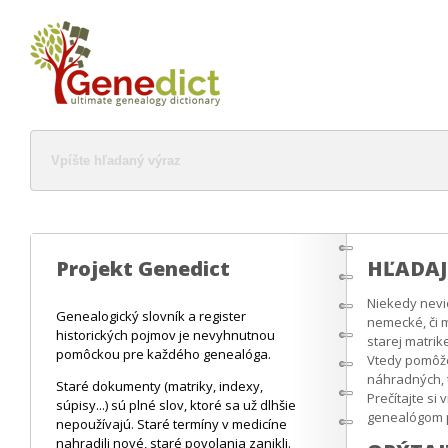
Projekt Genedict
HĽADAJ
Niekedy nevi
Genealogický slovník a register
nemecké, či m
historických pojmov je nevyhnutnou
starej matrike
pomôckou pre každého genealóga.
Vtedy pomôž
náhradných, t
Staré dokumenty (matriky, indexy,
Prečítajte si
súpisy...) sú plné slov, ktoré sa už dlhšie
genealógom p
nepoužívajú. Staré termíny v medicíne
nahradili nové, staré povolania zanikli.