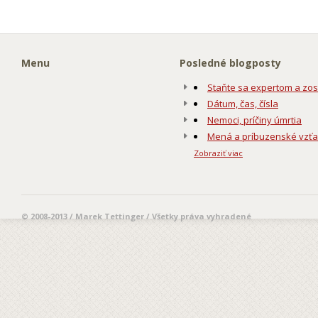
Menu
Posledné blogposty
Staňte sa expertom a zos
Dátum, čas, čísla
Nemoci, príčiny úmrtia
Mená a príbuzenské vzť
Zobraziť viac
© 2008-2013 / Marek Tettinger / Všetky práva vyhradené