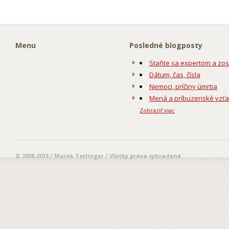
Menu
Posledné blogposty
Staňte sa expertom a zos
Dátum, čas, čísla
Nemoci, príčiny úmrtia
Mená a príbuzenské vzť
Zobraziť viac
© 2008-2013 / Marek Tettinger / Všetky práva vyhradené