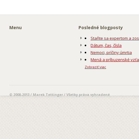
Menu
Posledné blogposty
Staňte sa expertom a zos
Dátum, čas, čísla
Nemoci, príčiny úmrtia
Mená a príbuzenské vzť
Zobraziť viac
© 2008-2013 / Marek Tettinger / Všetky práva vyhradené