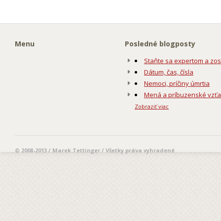
Menu
Posledné blogposty
Staňte sa expertom a zos
Dátum, čas, čísla
Nemoci, príčiny úmrtia
Mená a príbuzenské vzť
Zobraziť viac
© 2008-2013 / Marek Tettinger / Všetky práva vyhradené