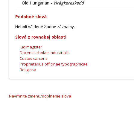
Old Hungarian -
Virágkereskedő
Podobné slová
Neboli nájdené žiadne záznamy.
Slová z rovnakej oblasti
ludimagister
Docens scholae industrialis
Custos carceris
Proprietarius officinae typographicae
Religiosa
Navrhnite zmenu/doplnenie slova