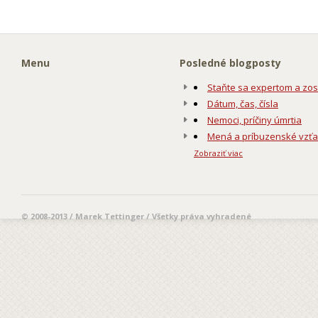
Menu
Posledné blogposty
Staňte sa expertom a zos
Dátum, čas, čísla
Nemoci, príčiny úmrtia
Mená a príbuzenské vzť
Zobraziť viac
© 2008-2013 / Marek Tettinger / Všetky práva vyhradené