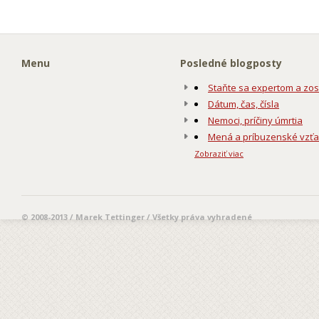
Menu
Posledné blogposty
Staňte sa expertom a zos
Dátum, čas, čísla
Nemoci, príčiny úmrtia
Mená a príbuzenské vzť
Zobraziť viac
© 2008-2013 / Marek Tettinger / Všetky práva vyhradené