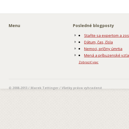
Menu
Posledné blogposty
Staňte sa expertom a zos
Dátum, čas, čísla
Nemoci, príčiny úmrtia
Mená a príbuzenské vzť
Zobraziť viac
© 2008-2013 / Marek Tettinger / Všetky práva vyhradené