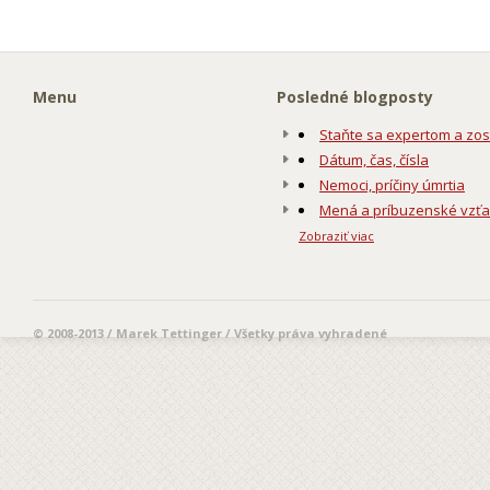
Menu
Posledné blogposty
Staňte sa expertom a zos
Dátum, čas, čísla
Nemoci, príčiny úmrtia
Mená a príbuzenské vzť
Zobraziť viac
© 2008-2013 / Marek Tettinger / Všetky práva vyhradené