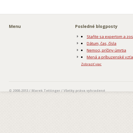
Menu
Posledné blogposty
Staňte sa expertom a zos
Dátum, čas, čísla
Nemoci, príčiny úmrtia
Mená a príbuzenské vzť
Zobraziť viac
© 2008-2013 / Marek Tettinger / Všetky práva vyhradené