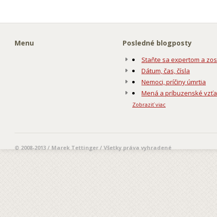
Menu
Posledné blogposty
Staňte sa expertom a zos
Dátum, čas, čísla
Nemoci, príčiny úmrtia
Mená a príbuzenské vzť
Zobraziť viac
© 2008-2013 / Marek Tettinger / Všetky práva vyhradené