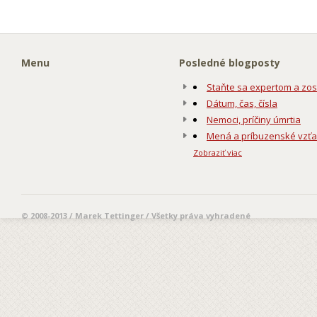
Menu
Posledné blogposty
Staňte sa expertom a zos
Dátum, čas, čísla
Nemoci, príčiny úmrtia
Mená a príbuzenské vzť
Zobraziť viac
© 2008-2013 / Marek Tettinger / Všetky práva vyhradené