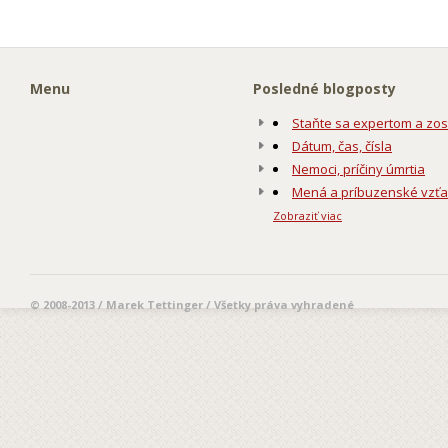
Menu
Posledné blogposty
Staňte sa expertom a zos
Dátum, čas, čísla
Nemoci, príčiny úmrtia
Mená a príbuzenské vzť
Zobraziť viac
© 2008-2013 / Marek Tettinger / Všetky práva vyhradené