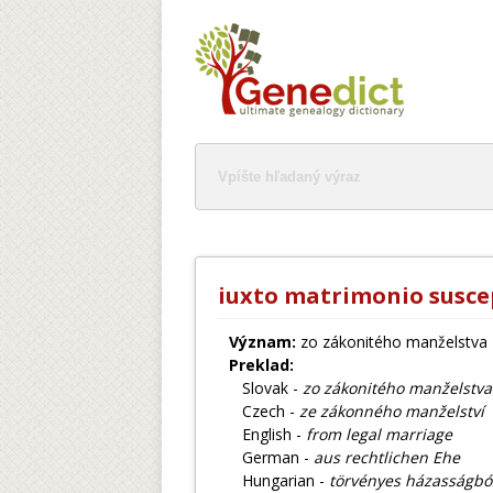
iuxto matrimonio susce
Význam:
zo zákonitého manželstva
Preklad:
Slovak -
zo zákonitého manželstva
Czech -
ze zákonného manželství
English -
from legal marriage
German -
aus rechtlichen Ehe
Hungarian -
törvényes házasságból