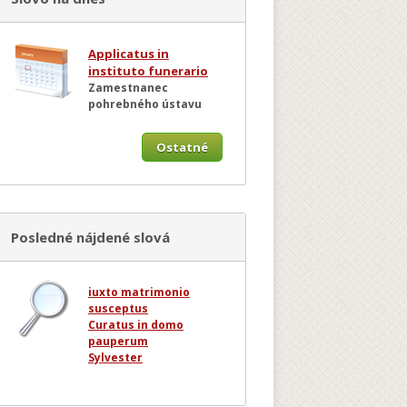
Applicatus in
instituto funerario
Zamestnanec
pohrebného ústavu
Ostatné
Posledné nájdené slová
iuxto matrimonio
susceptus
Curatus in domo
pauperum
Sylvester