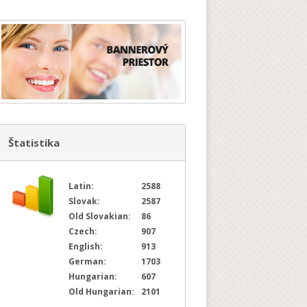
Štatistika
Latin:
2588
Slovak:
2587
Old Slovakian:
86
Czech:
907
English:
913
German:
1703
Hungarian:
607
Old Hungarian:
2101