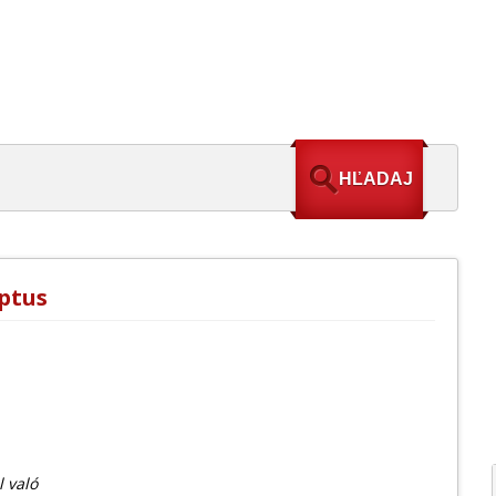
ptus
 való