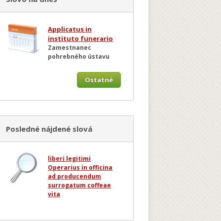
Applicatus in
instituto funerario
Zamestnanec
pohrebného ústavu
Ostatné
Posledné nájdené slová
liberi legitimi
Operarius in officina
ad producendum
surrogatum coffeae
vita