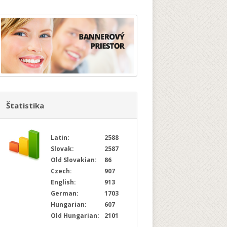
Štatistika
Latin:
2588
Slovak:
2587
Old Slovakian:
86
Czech:
907
English:
913
German:
1703
Hungarian:
607
Old Hungarian:
2101