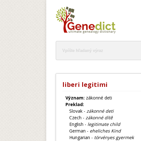
liberi legitimi
Význam:
zákonné deti
Preklad:
Slovak -
zákonné deti
Czech -
zákonné dítě
English -
legitimate child
German -
eheliches Kind
Hungarian -
törvényes gyermek