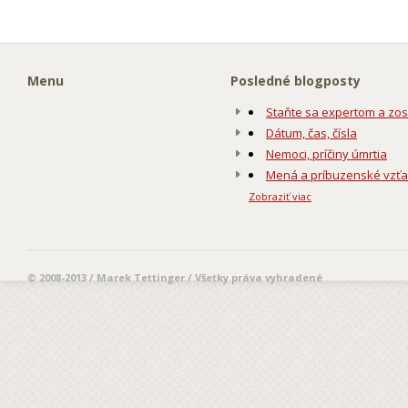
Menu
Posledné blogposty
Staňte sa expertom a zos
Dátum, čas, čísla
Nemoci, príčiny úmrtia
Mená a príbuzenské vzť
Zobraziť viac
© 2008-2013 / Marek Tettinger / Všetky práva vyhradené