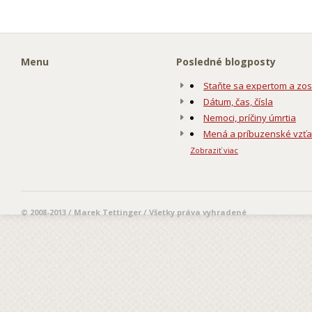
Menu
Posledné blogposty
Staňte sa expertom a zos
Dátum, čas, čísla
Nemoci, príčiny úmrtia
Mená a príbuzenské vzť
Zobraziť viac
© 2008-2013 / Marek Tettinger / Všetky práva vyhradené