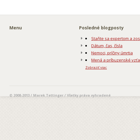
Menu
Posledné blogposty
Staňte sa expertom a zos
Dátum, čas, čísla
Nemoci, príčiny úmrtia
Mená a príbuzenské vzť
Zobraziť viac
© 2008-2013 / Marek Tettinger / Všetky práva vyhradené