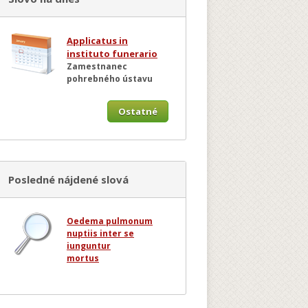
Applicatus in
instituto funerario
Zamestnanec
pohrebného ústavu
Ostatné
Posledné nájdené slová
Oedema pulmonum
nuptiis inter se
iunguntur
mortus