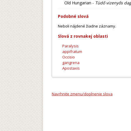
Old Hungarian -
Tüdő vizenyős da
Podobné slová
Neboli nájdené žiadne záznamy.
Slová z rovnakej oblasti
Paralysis
appifratum
Occisio
gangrena
Apostaxis
Navrhnite zmenu/doplnenie slova