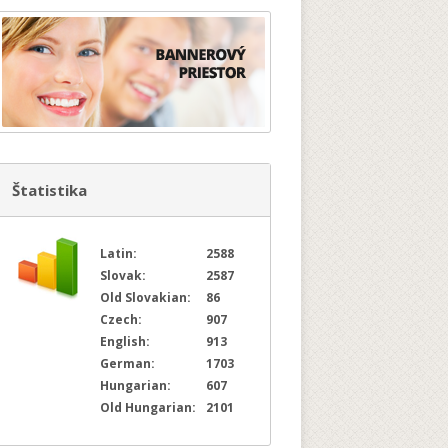
Štatistika
Latin:
2588
Slovak:
2587
Old Slovakian:
86
Czech:
907
English:
913
German:
1703
Hungarian:
607
Old Hungarian:
2101