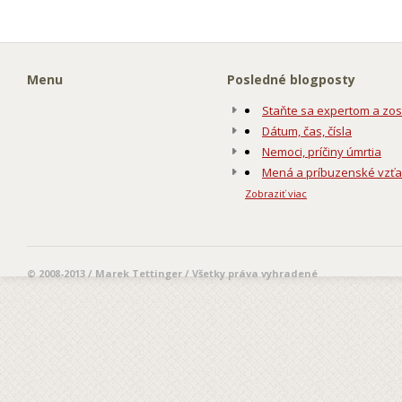
Menu
Posledné blogposty
Staňte sa expertom a zos
Dátum, čas, čísla
Nemoci, príčiny úmrtia
Mená a príbuzenské vzť
Zobraziť viac
© 2008-2013 / Marek Tettinger / Všetky práva vyhradené