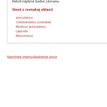
Neboli nájdené žiadne záznamy.
Slová z rovnakej oblasti
aciscularius
Commandans custodiae
Medicus auricularius
Lapicida
Messor(ius)
Navrhnite zmenu/doplnenie slova