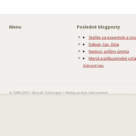
Menu
Posledné blogposty
Staňte sa expertom a zos
Dátum, čas, čísla
Nemoci, príčiny úmrtia
Mená a príbuzenské vzť
Zobraziť viac
© 2008-2013 / Marek Tettinger / Všetky práva vyhradené