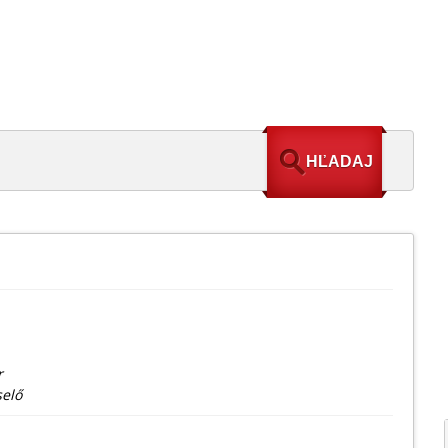
r
selő