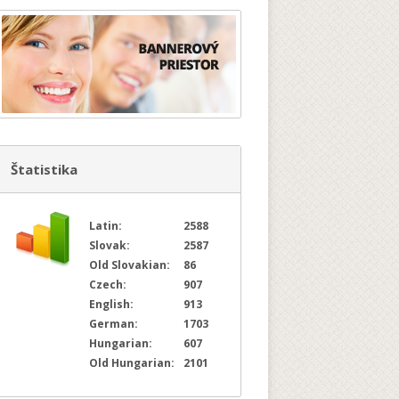
Štatistika
Latin:
2588
Slovak:
2587
Old Slovakian:
86
Czech:
907
English:
913
German:
1703
Hungarian:
607
Old Hungarian:
2101