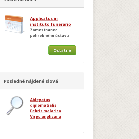
Applicatus in
instituto funerario
Zamestnanec
pohrebného ústavu
Ostatné
Posledné nájdené slová
Ablegatus
diplomatialis
Febris malarica
Virgo anglicana