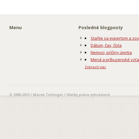
Menu
Posledné blogposty
Staňte sa expertom a zos
Dátum, čas, čísla
Nemoci, príčiny úmrtia
Mená a príbuzenské vzť
Zobraziť viac
© 2008-2013 / Marek Tettinger / Všetky práva vyhradené