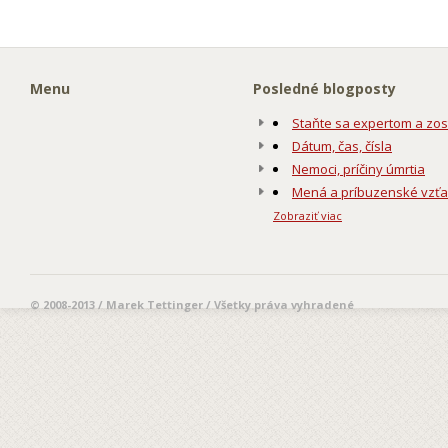
Menu
Posledné blogposty
Staňte sa expertom a zos
Dátum, čas, čísla
Nemoci, príčiny úmrtia
Mená a príbuzenské vzť
Zobraziť viac
© 2008-2013 / Marek Tettinger / Všetky práva vyhradené