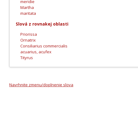
meridie
Martha
maritata
Slová z rovnakej oblasti
Priorissa
Ornatrix
Consiliarius commercialis
acuarius, acufex
Tityrus
Navrhnite zmenu/doplnenie slova