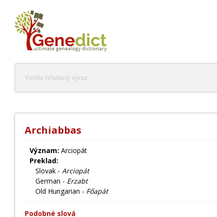
Archiabbas
Význam:
Arciopát
Preklad:
Slovak -
Arciopát
German -
Erzabt
Old Hungarian -
Főapát
Podobné slová