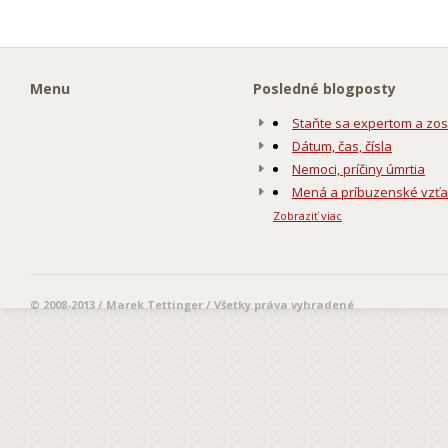
Menu
Posledné blogposty
Staňte sa expertom a zos
Dátum, čas, čísla
Nemoci, príčiny úmrtia
Mená a príbuzenské vzť
Zobraziť viac
© 2008-2013 / Marek Tettinger / Všetky práva vyhradené