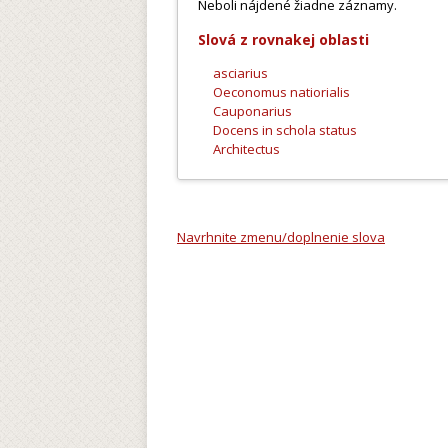
Neboli nájdené žiadne záznamy.
Slová z rovnakej oblasti
asciarius
Oeconomus natiorialis
Cauponarius
Docens in schola status
Architectus
Navrhnite zmenu/doplnenie slova