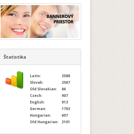
Štatistika
Latin:
2588
Slovak:
2587
Old Slovakian:
86
Czech:
907
English:
913
German:
1703
Hungarian:
607
Old Hungarian:
2101