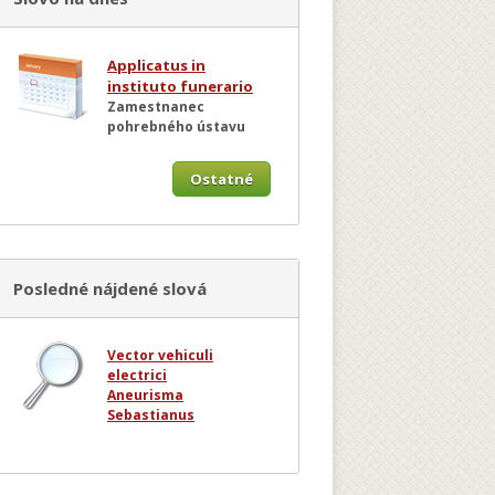
Applicatus in
instituto funerario
Zamestnanec
pohrebného ústavu
Ostatné
Posledné nájdené slová
Vector vehiculi
electrici
Aneurisma
Sebastianus