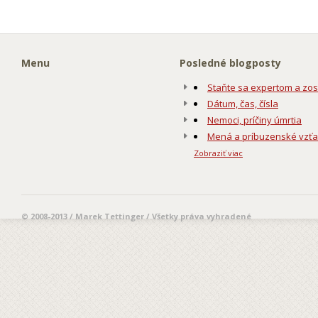
Menu
Posledné blogposty
Staňte sa expertom a zos
Dátum, čas, čísla
Nemoci, príčiny úmrtia
Mená a príbuzenské vzť
Zobraziť viac
© 2008-2013 / Marek Tettinger / Všetky práva vyhradené