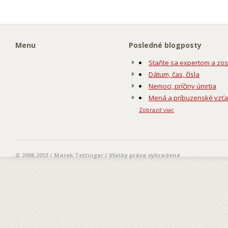
Menu
Posledné blogposty
Staňte sa expertom a zos
Dátum, čas, čísla
Nemoci, príčiny úmrtia
Mená a príbuzenské vzť
Zobraziť viac
© 2008-2013 / Marek Tettinger / Všetky práva vyhradené