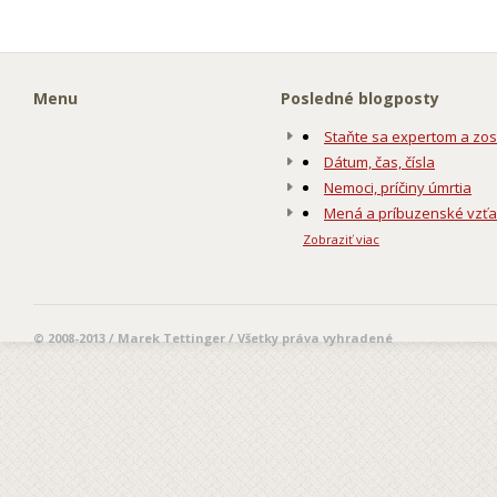
Menu
Posledné blogposty
Staňte sa expertom a zos
Dátum, čas, čísla
Nemoci, príčiny úmrtia
Mená a príbuzenské vzť
Zobraziť viac
© 2008-2013 / Marek Tettinger / Všetky práva vyhradené