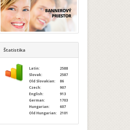
Štatistika
Latin:
2588
Slovak:
2587
Old Slovakian:
86
Czech:
907
English:
913
German:
1703
Hungarian:
607
Old Hungarian:
2101