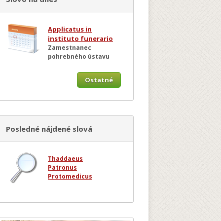
Applicatus in
instituto funerario
Zamestnanec
pohrebného ústavu
Ostatné
Posledné nájdené slová
Thaddaeus
Patronus
Protomedicus