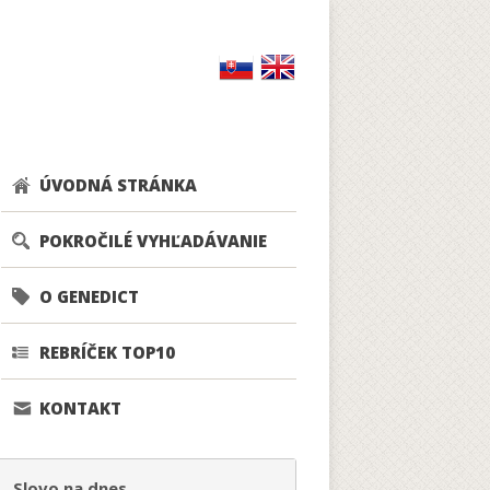
ÚVODNÁ STRÁNKA
POKROČILÉ VYHĽADÁVANIE
O GENEDICT
REBRÍČEK TOP10
KONTAKT
Slovo na dnes