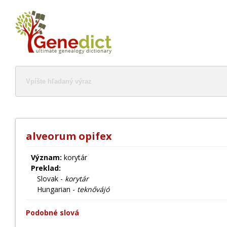
alveorum opifex
Význam:
korytár
Preklad:
Slovak -
korytár
Hungarian -
teknővájó
Podobné slová