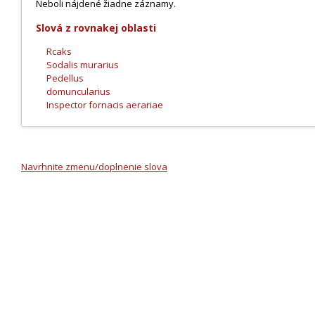
Neboli nájdené žiadne záznamy.
Slová z rovnakej oblasti
Rcaks
Sodalis murarius
Pedellus
domuncularius
Inspector fornacis aerariae
Navrhnite zmenu/doplnenie slova