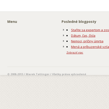
Menu
Posledné blogposty
Staňte sa expertom a zos
Dátum, čas, čísla
Nemoci, príčiny úmrtia
Mená a príbuzenské vzť
Zobraziť viac
© 2008-2013 / Marek Tettinger / Všetky práva vyhradené