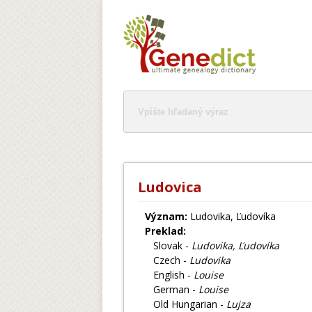
Ludovica
Význam:
Ludovika, Ľudovíka
Preklad:
Slovak -
Ludovika, Ľudovíka
Czech -
Ludovika
English -
Louise
German -
Louise
Old Hungarian -
Lujza