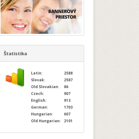
Štatistika
Latin:
2588
Slovak:
2587
Old Slovakian:
86
Czech:
907
English:
913
German:
1703
Hungarian:
607
Old Hungarian:
2101