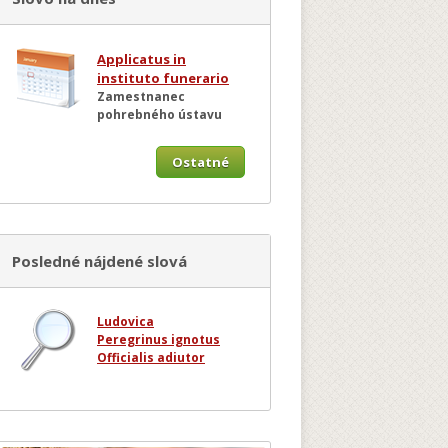
Applicatus in
instituto funerario
Zamestnanec
pohrebného ústavu
Ostatné
Posledné nájdené slová
Ludovica
Peregrinus ignotus
Officialis adiutor