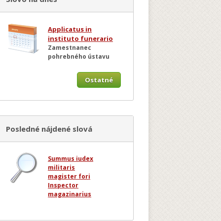
Applicatus in
instituto funerario
Zamestnanec
pohrebného ústavu
Ostatné
Posledné nájdené slová
Summus iudex
militaris
magister fori
Inspector
magazinarius