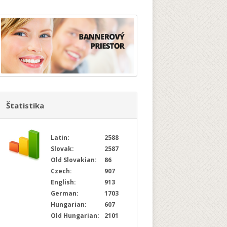
Štatistika
Latin:
2588
Slovak:
2587
Old Slovakian:
86
Czech:
907
English:
913
German:
1703
Hungarian:
607
Old Hungarian:
2101