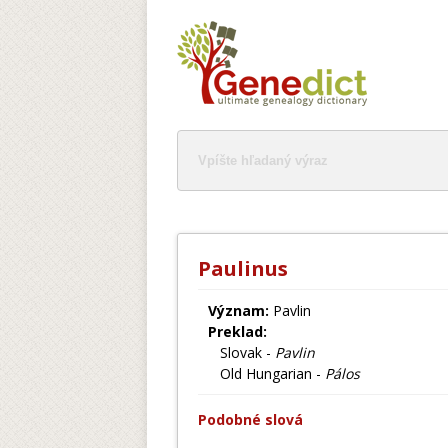
Paulinus
Význam:
Pavlin
Preklad:
Slovak -
Pavlin
Old Hungarian -
Pálos
Podobné slová