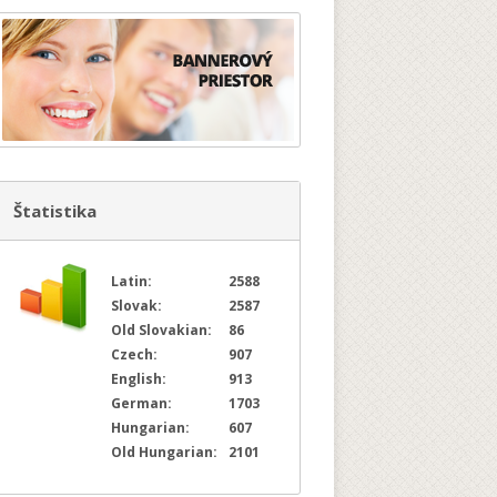
Štatistika
Latin:
2588
Slovak:
2587
Old Slovakian:
86
Czech:
907
English:
913
German:
1703
Hungarian:
607
Old Hungarian:
2101