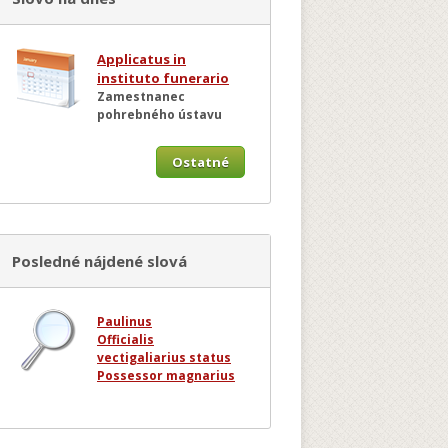
Applicatus in
instituto funerario
Zamestnanec
pohrebného ústavu
Ostatné
Posledné nájdené slová
Paulinus
Officialis
vectigaliarius status
Possessor magnarius