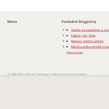
Menu
Posledné blogposty
Staňte sa expertom a zos
Dátum, čas, čísla
Nemoci, príčiny úmrtia
Mená a príbuzenské vzť
Zobraziť viac
© 2008-2013 / Marek Tettinger / Všetky práva vyhradené