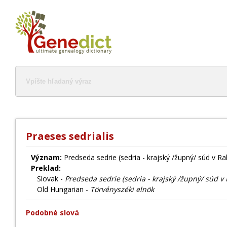
Praeses sedrialis
Význam:
Predseda sedrie (sedria - krajský /župný/ súd v Ra
Preklad:
Slovak -
Predseda sedrie (sedria - krajský /župný/ súd v 
Old Hungarian -
Törvényszéki elnök
Podobné slová