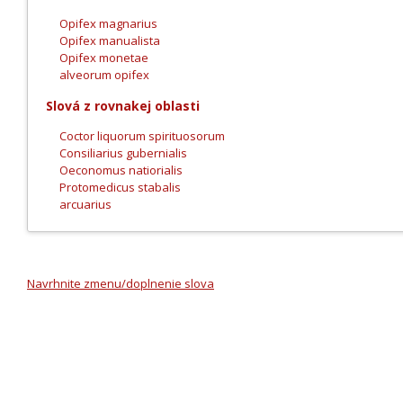
Opifex magnarius
Opifex manualista
Opifex monetae
alveorum opifex
Slová z rovnakej oblasti
Coctor liquorum spirituosorum
Consiliarius gubernialis
Oeconomus natiorialis
Protomedicus stabalis
arcuarius
Navrhnite zmenu/doplnenie slova