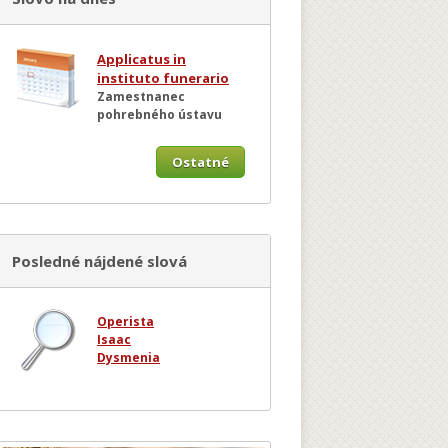
Applicatus in
instituto funerario
Zamestnanec
pohrebného ústavu
Ostatné
Posledné nájdené slová
Operista
Isaac
Dysmenia