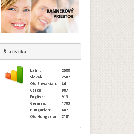
Štatistika
Latin:
2588
Slovak:
2587
Old Slovakian:
86
Czech:
907
English:
913
German:
1703
Hungarian:
607
Old Hungarian:
2101