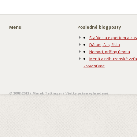
Menu
Posledné blogposty
Staňte sa expertom a zos
Dátum, čas, čísla
Nemoci, príčiny úmrtia
Mená a príbuzenské vzť
Zobraziť viac
© 2008-2013 / Marek Tettinger / Všetky práva vyhradené