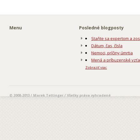
Menu
Posledné blogposty
Staňte sa expertom a zos
Dátum, čas, čísla
Nemoci, príčiny úmrtia
Mená a príbuzenské vzť
Zobraziť viac
© 2008-2013 / Marek Tettinger / Všetky práva vyhradené