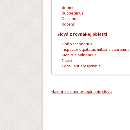
decimus
duodecimus
Diaconus
docens
Slová z rovnakej oblasti
Opilio rationarius
Inspector equitatus militaris supremus
Medicus balnearius
Nutrix
Consiliarius legationis
Navrhnite zmenu/doplnenie slova