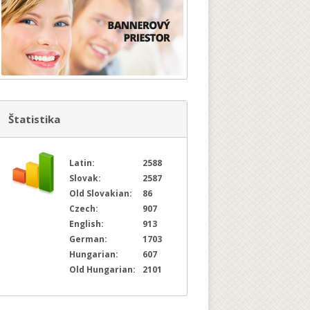
Štatistika
Latin:
2588
Slovak:
2587
Old Slovakian:
86
Czech:
907
English:
913
German:
1703
Hungarian:
607
Old Hungarian:
2101