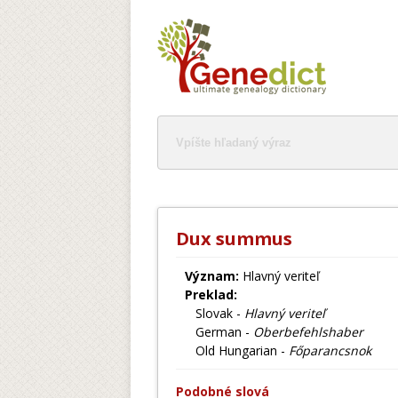
Dux summus
Význam:
Hlavný veriteľ
Preklad:
Slovak -
Hlavný veriteľ
German -
Oberbefehlshaber
Old Hungarian -
Főparancsnok
Podobné slová