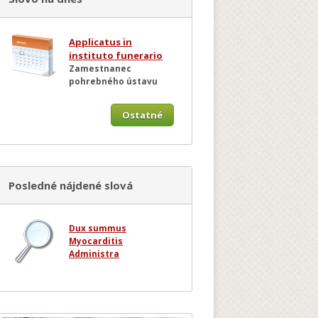
Applicatus in
instituto funerario
Zamestnanec
pohrebného ústavu
Ostatné
Posledné nájdené slová
Dux summus
Myocarditis
Administra