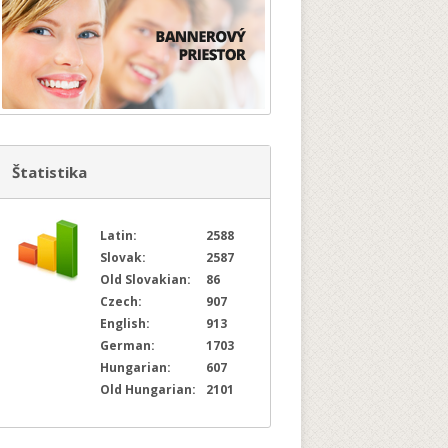
Štatistika
Latin:
2588
Slovak:
2587
Old Slovakian:
86
Czech:
907
English:
913
German:
1703
Hungarian:
607
Old Hungarian:
2101