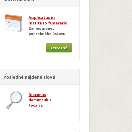
Applicatus in
instituto funerario
Zamestnanec
pohrebného ústavu
Ostatné
Posledné nájdené slová
Diaconus
domunculus
Focaria