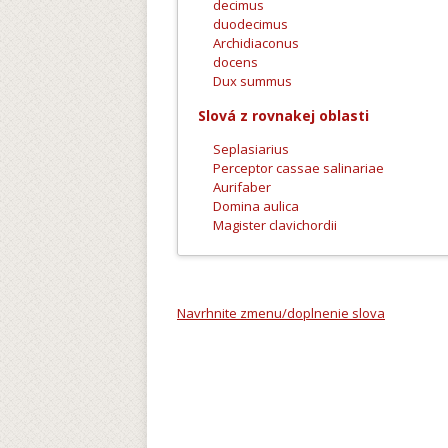
decimus
duodecimus
Archidiaconus
docens
Dux summus
Slová z rovnakej oblasti
Seplasiarius
Perceptor cassae salinariae
Aurifaber
Domina aulica
Magister clavichordii
Navrhnite zmenu/doplnenie slova