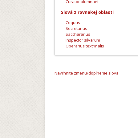
Curator alumnaei
Slová z rovnakej oblasti
Coquus
Secretarius
Sacchararius
Inspector silvarum
Operarius textrinalis
Navrhnite zmenu/doplnenie slova