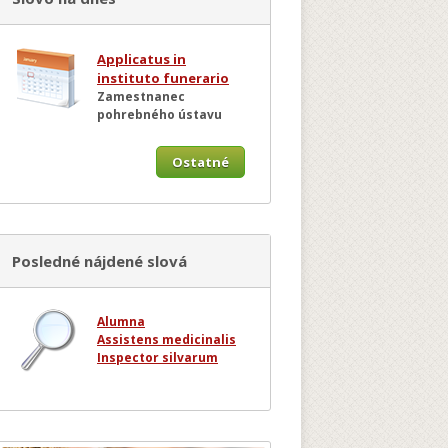
Applicatus in
instituto funerario
Zamestnanec
pohrebného ústavu
Ostatné
Posledné nájdené slová
Alumna
Assistens medicinalis
Inspector silvarum