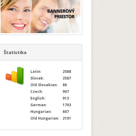
Štatistika
Latin:
2588
Slovak:
2587
Old Slovakian:
86
Czech:
907
English:
913
German:
1703
Hungarian:
607
Old Hungarian:
2101