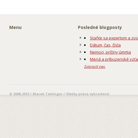
Menu
Posledné blogposty
Staňte sa expertom a zos
Dátum, čas, čísla
Nemoci, príčiny úmrtia
Mená a príbuzenské vzť
Zobraziť viac
© 2008-2013 / Marek Tettinger / Všetky práva vyhradené