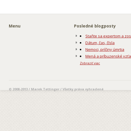
Menu
Posledné blogposty
Staňte sa expertom a zos
Dátum, čas, čísla
Nemoci, príčiny úmrtia
Mená a príbuzenské vzť
Zobraziť viac
© 2008-2013 / Marek Tettinger / Všetky práva vyhradené