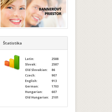
Štatistika
Latin:
2588
Slovak:
2587
Old Slovakian:
86
Czech:
907
English:
913
German:
1703
Hungarian:
607
Old Hungarian:
2101