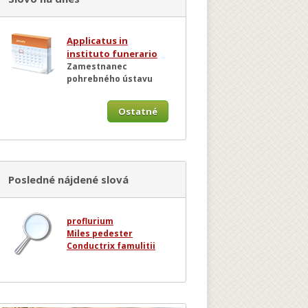
Applicatus in
instituto funerario
Zamestnanec
pohrebného ústavu
Ostatné
Posledné nájdené slová
proflurium
Miles pedester
Conductrix famulitii