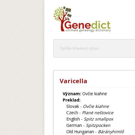
Varicella
Význam:
Ovčie kiahne
Preklad:
Slovak -
Ovčie kiahne
Czech -
Plané neštovice
English -
Spitz smallpox
German -
Spitzpocken
Old Hungarian -
Bárányhimlő