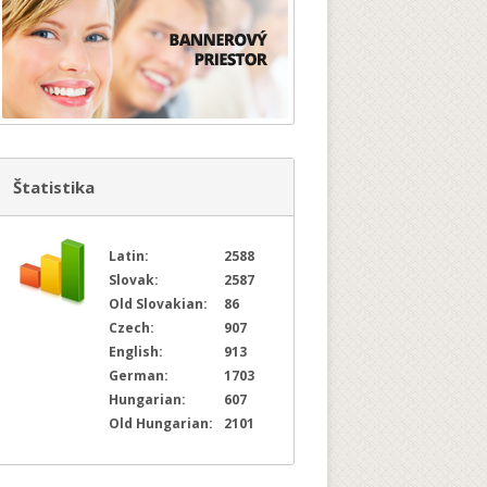
Štatistika
Latin:
2588
Slovak:
2587
Old Slovakian:
86
Czech:
907
English:
913
German:
1703
Hungarian:
607
Old Hungarian:
2101