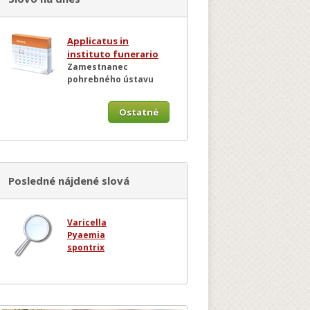
Applicatus in
instituto funerario
Zamestnanec
pohrebného ústavu
Ostatné
Posledné nájdené slová
Varicella
Pyaemia
spontrix