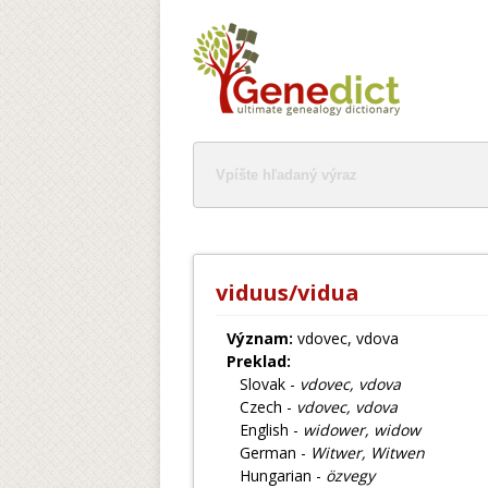
viduus/vidua
Význam:
vdovec, vdova
Preklad:
Slovak -
vdovec, vdova
Czech -
vdovec, vdova
English -
widower, widow
German -
Witwer, Witwen
Hungarian -
özvegy