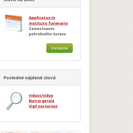
Applicatus in
instituto funerario
Zamestnanec
pohrebného ústavu
Ostatné
Posledné nájdené slová
viduus/vidua
Nutrix gerula
Vigil nocturnus