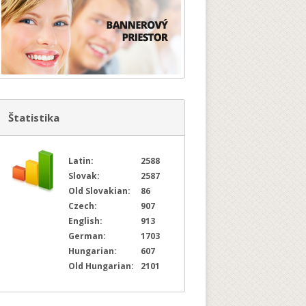
Štatistika
Latin:
2588
Slovak:
2587
Old Slovakian:
86
Czech:
907
English:
913
German:
1703
Hungarian:
607
Old Hungarian:
2101